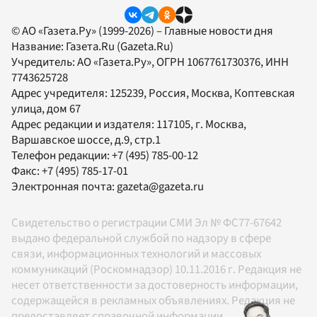
© АО «Газета.Ру» (1999-2026) – Главные новости дня
Название:
Газета.Ru
(Gazeta.Ru)
Учредитель:
АО «Газета.Ру»
, ОГРН 1067761730376, ИНН
7743625728
Адрес учредителя: 125239, Россия, Москва, Коптевская
улица, дом 67
Адрес редакции и издателя:
117105
, г.
Москва
,
Варшавское шоссе, д.9, стр.1
Телефон редакции:
+7 (495) 785-00-12
Факс:
+7 (495) 785-17-01
Электронная почта:
gazeta@gazeta.ru
Свидетельство о регистрации СМИ Эл № ФС77-67642
выдано федеральной службой по надзору в сфере
связи, информационных технологий и массовых
коммуникаций (Роскомнадзор) 10.11.2016 г. Редакция не
несет ответственности за достоверность информации,
содержащейся в рекламных объявлениях. Редакция не
предоставляет справочной информации.