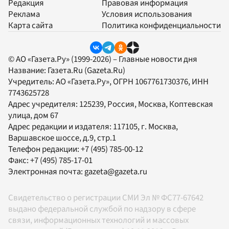
Редакция
Правовая информация
Реклама
Условия использования
Карта сайта
Политика конфиденциальности
© АО «Газета.Ру» (1999-2026) – Главные новости дня
Название:
Газета.Ru
(Gazeta.Ru)
Учредитель:
АО «Газета.Ру»
, ОГРН 1067761730376, ИНН
7743625728
Адрес учредителя: 125239, Россия, Москва, Коптевская
улица, дом 67
Адрес редакции и издателя:
117105
, г.
Москва
,
Варшавское шоссе, д.9, стр.1
Телефон редакции:
+7 (495) 785-00-12
Факс:
+7 (495) 785-17-01
Электронная почта:
gazeta@gazeta.ru
Свидетельство о регистрации СМИ Эл № ФС77-67642
выдано федеральной службой по надзору в сфере
связи, информационных технологий и массовых