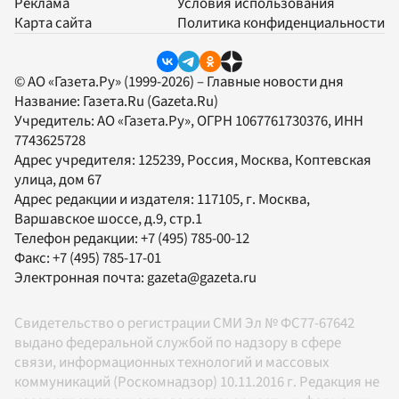
Реклама
Условия использования
Карта сайта
Политика конфиденциальности
© АО «Газета.Ру» (1999-2026) – Главные новости дня
Название:
Газета.Ru
(Gazeta.Ru)
Учредитель:
АО «Газета.Ру»
, ОГРН 1067761730376, ИНН
7743625728
Адрес учредителя: 125239, Россия, Москва, Коптевская
улица, дом 67
Адрес редакции и издателя:
117105
, г.
Москва
,
Варшавское шоссе, д.9, стр.1
Телефон редакции:
+7 (495) 785-00-12
Факс:
+7 (495) 785-17-01
Электронная почта:
gazeta@gazeta.ru
Свидетельство о регистрации СМИ Эл № ФС77-67642
выдано федеральной службой по надзору в сфере
связи, информационных технологий и массовых
коммуникаций (Роскомнадзор) 10.11.2016 г. Редакция не