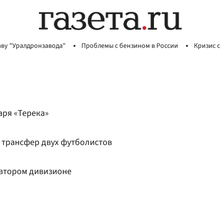
аву "Уралдронзавода"
Проблемы с бензином в России
Кризис с
аря «Терека»
 трансфер двух футболистов
втором дивизионе