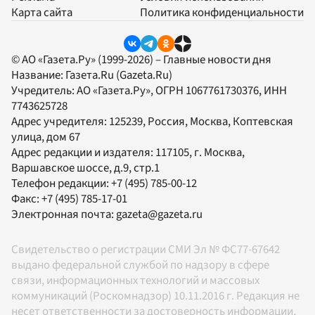
Карта сайта
Политика конфиденциальности
© АО «Газета.Ру» (1999-2026) – Главные новости дня
Название:
Газета.Ru
(Gazeta.Ru)
Учредитель:
АО «Газета.Ру»
, ОГРН 1067761730376, ИНН
7743625728
Адрес учредителя: 125239, Россия, Москва, Коптевская
улица, дом 67
Адрес редакции и издателя:
117105
, г.
Москва
,
Варшавское шоссе, д.9, стр.1
Телефон редакции:
+7 (495) 785-00-12
Факс:
+7 (495) 785-17-01
Электронная почта:
gazeta@gazeta.ru
Свидетельство о регистрации СМИ Эл № ФС77-67642
выдано федеральной службой по надзору в сфере
связи, информационных технологий и массовых
коммуникаций (Роскомнадзор) 10.11.2016 г. Редакция не
несет ответственности за достоверность информации,