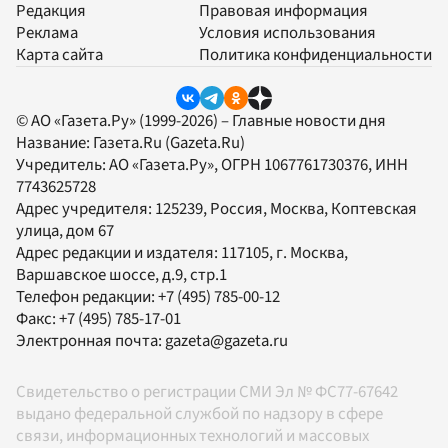
Редакция
Правовая информация
Реклама
Условия использования
Карта сайта
Политика конфиденциальности
© АО «Газета.Ру» (1999-2026) – Главные новости дня
Название:
Газета.Ru
(Gazeta.Ru)
Учредитель:
АО «Газета.Ру»
, ОГРН 1067761730376, ИНН
7743625728
Адрес учредителя: 125239, Россия, Москва, Коптевская
улица, дом 67
Адрес редакции и издателя:
117105
, г.
Москва
,
Варшавское шоссе, д.9, стр.1
Телефон редакции:
+7 (495) 785-00-12
Факс:
+7 (495) 785-17-01
Электронная почта:
gazeta@gazeta.ru
Свидетельство о регистрации СМИ Эл № ФС77-67642
выдано федеральной службой по надзору в сфере
связи, информационных технологий и массовых