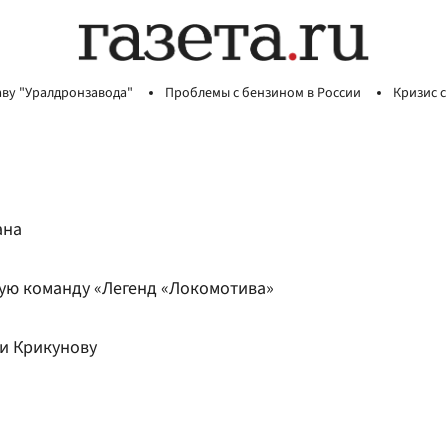
аву "Уралдронзавода"
Проблемы с бензином в России
Кризис с
ана
ную команду «Легенд «Локомотива»
 и Крикунову