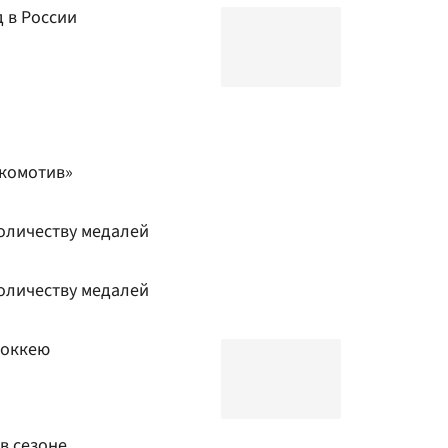
д в России
окомотив»
оличеству медалей
оличеству медалей
хоккею
в сезоне