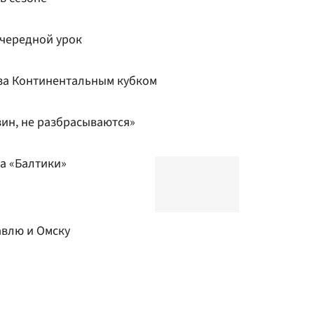
чередной урок
за Континентальным кубком
зин, не разбрасываются»
а «Балтики»
авлю и Омску