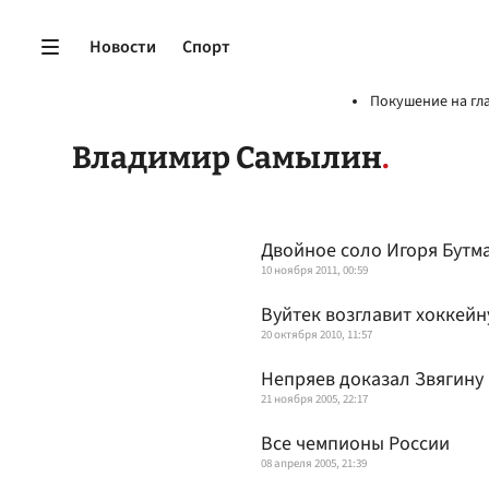
Новости
Спорт
Покушение на гл
Владимир Самылин
Двойное соло Игоря Бутм
10 ноября 2011, 00:59
Вуйтек возглавит хоккей
20 октября 2010, 11:57
Непряев доказал Звягину
21 ноября 2005, 22:17
Все чемпионы России
08 апреля 2005, 21:39