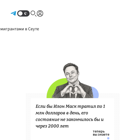
Авторизоваться
 мигрантами в Сеуте
Если бы Илон Маск тратил по 1
млн долларов в день, его
состояние не закончилось бы и
через 2000 лет