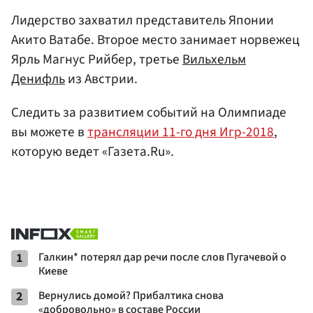
Лидерство захватил представитель Японии
Акито Ватабе. Второе место занимает норвежец
Ярль Магнус Рийбер, третье
Вильхельм
Денифль
из Австрии.
Следить за развитием событий на Олимпиаде
вы можете в
трансляции 11-го дня Игр-2018
,
которую ведет «Газета.Ru».
1
Галкин* потерял дар речи после слов Пугачевой о
Киеве
2
Вернулись домой? Прибалтика снова
«добровольно» в составе России