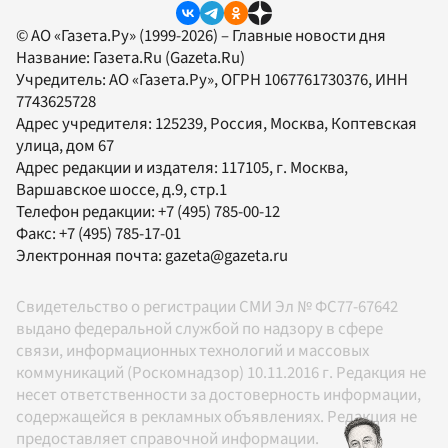
© АО «Газета.Ру» (1999-2026) – Главные новости дня
Название:
Газета.Ru
(Gazeta.Ru)
Учредитель:
АО «Газета.Ру»
, ОГРН 1067761730376, ИНН
7743625728
Адрес учредителя: 125239, Россия, Москва, Коптевская
улица, дом 67
Адрес редакции и издателя:
117105
, г.
Москва
,
Варшавское шоссе, д.9, стр.1
Телефон редакции:
+7 (495) 785-00-12
Факс:
+7 (495) 785-17-01
Электронная почта:
gazeta@gazeta.ru
Свидетельство о регистрации СМИ Эл № ФС77-67642
выдано федеральной службой по надзору в сфере
связи, информационных технологий и массовых
коммуникаций (Роскомнадзор) 10.11.2016 г. Редакция не
несет ответственности за достоверность информации,
содержащейся в рекламных объявлениях. Редакция не
предоставляет справочной информации.