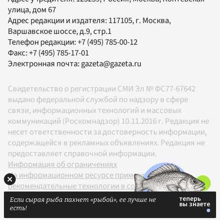
улица, дом 67
Адрес редакции и издателя:
117105
, г.
Москва
,
Варшавское шоссе, д.9, стр.1
Телефон редакции:
+7 (495) 785-00-12
Факс:
+7 (495) 785-17-01
Электронная почта:
gazeta@gazeta.ru
Свидетельство о регистрации СМИ Эл № ФС77-67642
выдано федеральной службой по надзору в сфере
связи, информационных технологий и массовых
коммуникаций (Роскомнадзор) 10.11.2016 г. Редакция не
несет ответственности за достоверность информации,
содержащейся в рекламных объявлениях. Редакция не
предоставляет справочной информации.
Информация об ограничениях
На информационном ресурсе применяются
рекомендательные технологии в соответствии с
Правилами
Если сырая рыба пахнет «рыбой», ее лучше не
18+
есть!