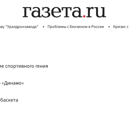
аву "Уралдронзавода"
Проблемы с бензином в России
Кризис с
ие спортивного гения
о «Динамо»
обаскета