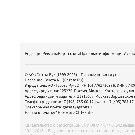
Редакция
Реклама
Карта сайта
Правовая информация
Услов
© АО «Газета.Ру» (1999-2026) – Главные новости дня
Название:
Газета.Ru
(Gazeta.Ru)
Учредитель:
АО «Газета.Ру»
, ОГРН 1067761730376, ИНН 7743
Адрес учредителя: 125239, Россия, Москва, Коптевская улиц
Адрес редакции и издателя:
117105
, г.
Москва
,
Варшавское шо
Телефон редакции:
+7 (495) 785-00-12
| Факс:
+7 (495) 785-17
Электронная почта:
gazeta@gazeta.ru
Нашли опечатку? Нажмите Ctrl+Enter
Свидетельство о регистрации СМИ Эл № ФС77-67642 выда
10.11.2016 г. Редакция не несет ответственности за дос