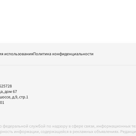
ия использования
Политика конфиденциальности
625728
а, дом 67
ссе, д.9, стр.1
-01
но федеральной службой по надзору в сфере связи, информационных т
товерность информации, содержащейся в рекламных объявлениях. Редак