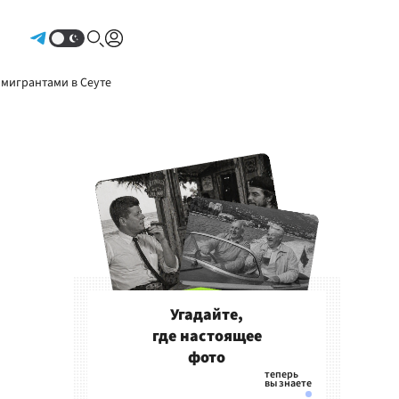
Авторизоваться
 мигрантами в Сеуте
Угадайте,
где настоящее
фото