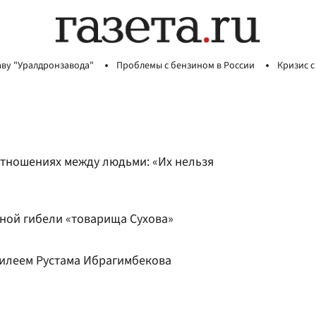
аву "Уралдронзавода"
Проблемы с бензином в России
Кризис с
отношениях между людьми: «Их нельзя
шной гибели «товарища Сухова»
илеем Рустама Ибрагимбекова