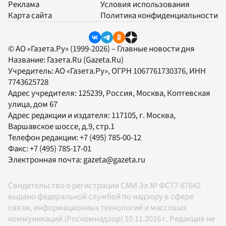
Реклама
Условия использования
Карта сайта
Политика конфиденциальности
© АО «Газета.Ру» (1999-2026) – Главные новости дня
Название:
Газета.Ru
(Gazeta.Ru)
Учредитель:
АО «Газета.Ру»
, ОГРН 1067761730376, ИНН
7743625728
Адрес учредителя: 125239, Россия, Москва, Коптевская
улица, дом 67
Адрес редакции и издателя:
117105
, г.
Москва
,
Варшавское шоссе, д.9, стр.1
Телефон редакции:
+7 (495) 785-00-12
Факс:
+7 (495) 785-17-01
Электронная почта:
gazeta@gazeta.ru
Свидетельство о регистрации СМИ Эл № ФС77-67642
выдано федеральной службой по надзору в сфере
связи, информационных технологий и массовых
коммуникаций (Роскомнадзор) 10.11.2016 г. Редакция не