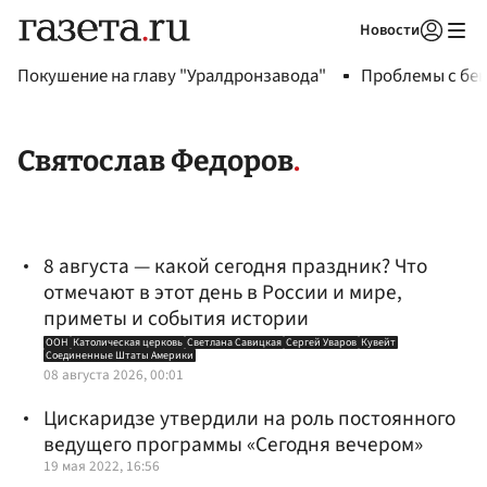
Новости
Авторизоваться
Покушение на главу "Уралдронзавода"
Проблемы с бен
Святослав Федоров
8 августа — какой сегодня праздник? Что
отмечают в этот день в России и мире,
приметы и события истории
ООН
Католическая церковь
Светлана Савицкая
Сергей Уваров
Кувейт
Соединенные Штаты Америки
08 августа 2026, 00:01
Цискаридзе утвердили на роль постоянного
ведущего программы «Сегодня вечером»
19 мая 2022, 16:56