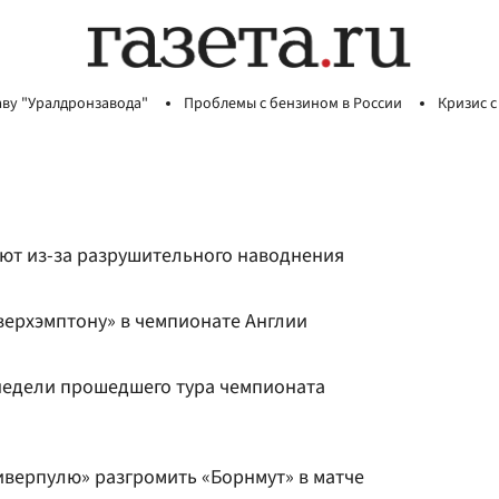
аву "Уралдронзавода"
Проблемы с бензином в России
Кризис с
ют из-за разрушительного наводнения
верхэмптону» в чемпионате Англии
недели прошедшего тура чемпионата
иверпулю» разгромить «Борнмут» в матче