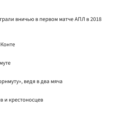
грали вничью в первом матче АПЛ в 2018
 Конте
муте
рнмуту», ведя в два мяча
в и крестоносцев