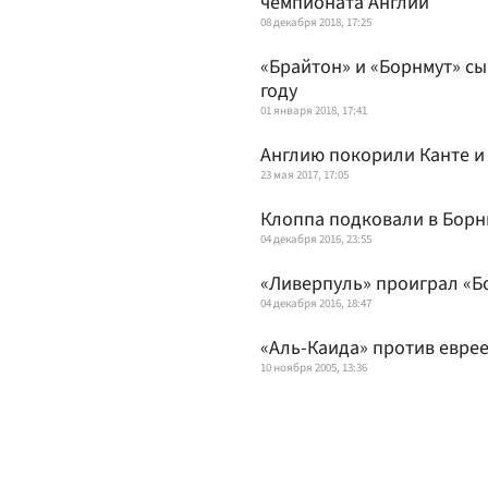
чемпионата Англии
08 декабря 2018, 17:25
«Брайтон» и «Борнмут» сы
году
01 января 2018, 17:41
Англию покорили Канте и
23 мая 2017, 17:05
Клоппа подковали в Борн
04 декабря 2016, 23:55
«Ливерпуль» проиграл «Бо
04 декабря 2016, 18:47
«Аль-Каида» против еврее
10 ноября 2005, 13:36