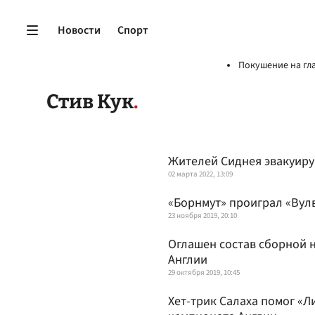
Новости
Спорт
Покушение на гл
Стив Кук
Жителей Сиднея эвакуиру
02 марта 2022, 13:09
«Борнмут» проиграл «Вул
23 ноября 2019, 20:10
Оглашен состав сборной 
Англии
29 октября 2019, 10:45
Хет-трик Салаха помог «Л