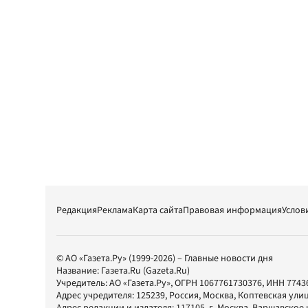
Редакция
Реклама
Карта сайта
Правовая информация
Услов
© АО «Газета.Ру» (1999-2026) – Главные новости дня
Название:
Газета.Ru
(Gazeta.Ru)
Учредитель:
АО «Газета.Ру»
, ОГРН 1067761730376, ИНН 7743
Адрес учредителя: 125239, Россия, Москва, Коптевская улиц
Адрес редакции и издателя:
117105
, г.
Москва
,
Варшавское шо