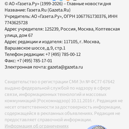
© АО «Газета.Ру» (1999-2026) – Главные новости дня
Название:
Газета.Ru
(Gazeta.Ru)
Учредитель:
АО «Газета.Ру»
, ОГРН 1067761730376, ИНН
7743625728
Адрес учредителя: 125239, Россия, Москва, Коптевская
улица, дом 67
Адрес редакции и издателя:
117105
, г.
Москва
,
Варшавское шоссе, д.9, стр.1
Телефон редакции:
+7 (495) 785-00-12
Факс:
+7 (495) 785-17-01
Электронная почта:
gazeta@gazeta.ru
Свидетельство о регистрации СМИ Эл № ФС77-67642
выдано федеральной службой по надзору в сфере
связи, информационных технологий и массовых
коммуникаций (Роскомнадзор) 10.11.2016 г. Редакция не
несет ответственности за достоверность информации,
содержащейся в рекламных объявлениях. Редакция не
предоставляет справочной информации.
Информация об ограничениях