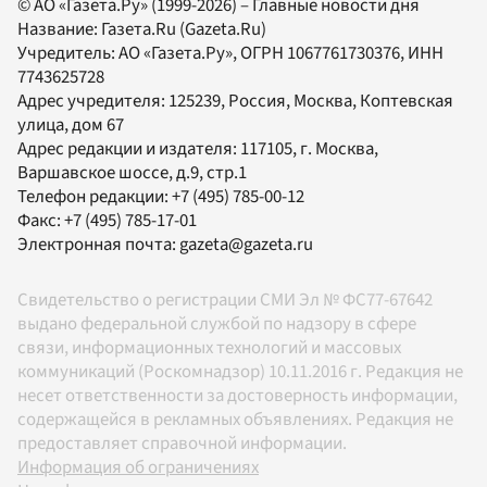
© АО «Газета.Ру» (1999-2026) – Главные новости дня
Название:
Газета.Ru
(Gazeta.Ru)
Учредитель:
АО «Газета.Ру»
, ОГРН 1067761730376, ИНН
7743625728
Адрес учредителя: 125239, Россия, Москва, Коптевская
улица, дом 67
Адрес редакции и издателя:
117105
, г.
Москва
,
Варшавское шоссе, д.9, стр.1
Телефон редакции:
+7 (495) 785-00-12
Факс:
+7 (495) 785-17-01
Электронная почта:
gazeta@gazeta.ru
Свидетельство о регистрации СМИ Эл № ФС77-67642
выдано федеральной службой по надзору в сфере
связи, информационных технологий и массовых
коммуникаций (Роскомнадзор) 10.11.2016 г. Редакция не
несет ответственности за достоверность информации,
содержащейся в рекламных объявлениях. Редакция не
предоставляет справочной информации.
Информация об ограничениях