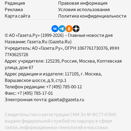
Редакция
Правовая информация
Реклама
Условия использования
Карта сайта
Политика конфиденциальности
© АО «Газета.Ру» (1999-2026) – Главные новости дня
Название:
Газета.Ru
(Gazeta.Ru)
Учредитель:
АО «Газета.Ру»
, ОГРН 1067761730376, ИНН
7743625728
Адрес учредителя: 125239, Россия, Москва, Коптевская
улица, дом 67
Адрес редакции и издателя:
117105
, г.
Москва
,
Варшавское шоссе, д.9, стр.1
Телефон редакции:
+7 (495) 785-00-12
Факс:
+7 (495) 785-17-01
Электронная почта:
gazeta@gazeta.ru
Свидетельство о регистрации СМИ Эл № ФС77-67642
выдано федеральной службой по надзору в сфере
связи, информационных технологий и массовых