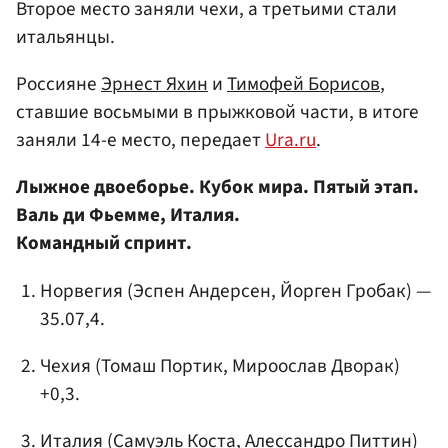
Второе место заняли чехи, а третьими стали
итальянцы.
Россияне
Эрнест Яхин
и
Тимофей Борисов
,
ставшие восьмыми в прыжковой части, в итоге
заняли 14-е место, передает
Ura.ru
.
Лыжное двоеборье. Кубок мира. Пятый этап.
Валь ди Фьемме, Италия.
Командный спринт.
Норвегия (Эспен Андерсен, Йорген Гробак) —
35.07,4.
Чехия (
Томаш Портик
, Мироослав Дворак)
+0,3.
Италия (
Самуэль Коста
,
Алессандро Питтин
)