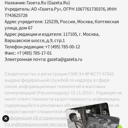
Название:
Газета.Ru
(Gazeta.Ru)
Учредитель:
АО «Газета.Ру»
, ОГРН 1067761730376, ИНН
7743625728
Адрес учредителя: 125239, Россия, Москва, Коптевская
улица, дом 67
Адрес редакции и издателя:
117105
, г.
Москва
,
Варшавское шоссе, д.9, стр.1
Телефон редакции:
+7 (495) 785-00-12
Факс:
+7 (495) 785-17-01
Электронная почта:
gazeta@gazeta.ru
Свидетельство о регистрации СМИ Эл № ФС77-67642
выдано федеральной службой по надзору в сфере
связи, информационных технологий и массовых
коммуникаций (Роскомнадзор) 10.11.2016 г. Редакция не
несет ответственности за достоверность информации,
содержащейся в рекламных объявлениях. Редакция не
предоставляет справочной информации.
Информация об ограничениях
На информационном ресурсе применяются