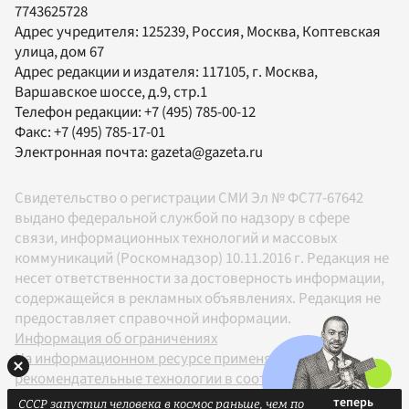
7743625728
Адрес учредителя: 125239, Россия, Москва, Коптевская
улица, дом 67
Адрес редакции и издателя:
117105
, г.
Москва
,
Варшавское шоссе, д.9, стр.1
Телефон редакции:
+7 (495) 785-00-12
Факс:
+7 (495) 785-17-01
Электронная почта:
gazeta@gazeta.ru
Свидетельство о регистрации СМИ Эл № ФС77-67642
выдано федеральной службой по надзору в сфере
связи, информационных технологий и массовых
коммуникаций (Роскомнадзор) 10.11.2016 г. Редакция не
несет ответственности за достоверность информации,
содержащейся в рекламных объявлениях. Редакция не
предоставляет справочной информации.
Информация об ограничениях
На информационном ресурсе применяются
рекомендательные технологии в соответствии с
Правилами
СССР запустил человека в космос раньше, чем по