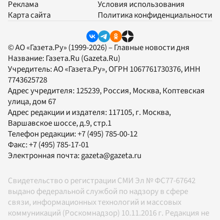
Реклама
Условия использования
Карта сайта
Политика конфиденциальности
© АО «Газета.Ру» (1999-2026) – Главные новости дня
Название:
Газета.Ru
(Gazeta.Ru)
Учредитель:
АО «Газета.Ру»
, ОГРН 1067761730376, ИНН
7743625728
Адрес учредителя: 125239, Россия, Москва, Коптевская
улица, дом 67
Адрес редакции и издателя:
117105
, г.
Москва
,
Варшавское шоссе, д.9, стр.1
Телефон редакции:
+7 (495) 785-00-12
Факс:
+7 (495) 785-17-01
Электронная почта:
gazeta@gazeta.ru
Свидетельство о регистрации СМИ Эл № ФС77-67642
выдано федеральной службой по надзору в сфере
связи, информационных технологий и массовых
коммуникаций (Роскомнадзор) 10.11.2016 г. Редакция не