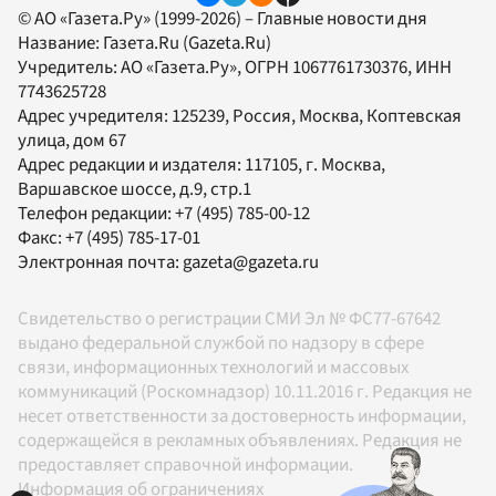
© АО «Газета.Ру» (1999-2026) – Главные новости дня
Название:
Газета.Ru
(Gazeta.Ru)
Учредитель:
АО «Газета.Ру»
, ОГРН 1067761730376, ИНН
7743625728
Адрес учредителя: 125239, Россия, Москва, Коптевская
улица, дом 67
Адрес редакции и издателя:
117105
, г.
Москва
,
Варшавское шоссе, д.9, стр.1
Телефон редакции:
+7 (495) 785-00-12
Факс:
+7 (495) 785-17-01
Электронная почта:
gazeta@gazeta.ru
Свидетельство о регистрации СМИ Эл № ФС77-67642
выдано федеральной службой по надзору в сфере
связи, информационных технологий и массовых
коммуникаций (Роскомнадзор) 10.11.2016 г. Редакция не
несет ответственности за достоверность информации,
содержащейся в рекламных объявлениях. Редакция не
предоставляет справочной информации.
Информация об ограничениях