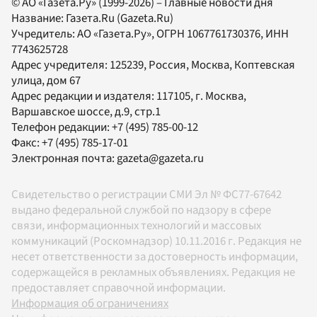
© АО «Газета.Ру» (1999-2026) – Главные новости дня
Название:
Газета.Ru
(Gazeta.Ru)
Учредитель:
АО «Газета.Ру»
, ОГРН 1067761730376, ИНН
7743625728
Адрес учредителя: 125239, Россия, Москва, Коптевская
улица, дом 67
Адрес редакции и издателя:
117105
, г.
Москва
,
Варшавское шоссе, д.9, стр.1
Телефон редакции:
+7 (495) 785-00-12
Факс:
+7 (495) 785-17-01
Электронная почта:
gazeta@gazeta.ru
Свидетельство о регистрации СМИ Эл № ФС77-67642
выдано федеральной службой по надзору в сфере
связи, информационных технологий и массовых
коммуникаций (Роскомнадзор) 10.11.2016 г. Редакция не
несет ответственности за достоверность информации,
содержащейся в рекламных объявлениях. Редакция не
предоставляет справочной информации.
Информация об ограничениях