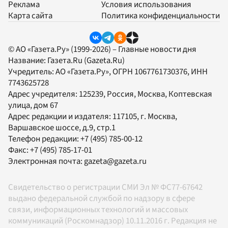
Реклама
Условия использования
Карта сайта
Политика конфиденциальности
© АО «Газета.Ру» (1999-2026) – Главные новости дня
Название:
Газета.Ru
(Gazeta.Ru)
Учредитель:
АО «Газета.Ру»
, ОГРН 1067761730376, ИНН
7743625728
Адрес учредителя: 125239, Россия, Москва, Коптевская
улица, дом 67
Адрес редакции и издателя:
117105
, г.
Москва
,
Варшавское шоссе, д.9, стр.1
Телефон редакции:
+7 (495) 785-00-12
Факс:
+7 (495) 785-17-01
Электронная почта:
gazeta@gazeta.ru
Свидетельство о регистрации СМИ Эл № ФС77-67642
выдано федеральной службой по надзору в сфере
связи, информационных технологий и массовых
коммуникаций (Роскомнадзор) 10.11.2016 г. Редакция не