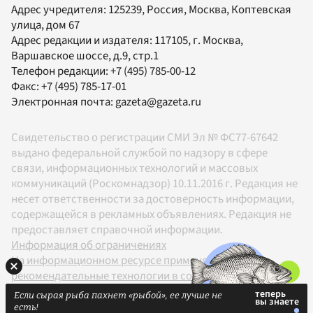
Адрес учредителя: 125239, Россия, Москва, Коптевская
улица, дом 67
Адрес редакции и издателя:
117105
, г.
Москва
,
Варшавское шоссе, д.9, стр.1
Телефон редакции:
+7 (495) 785-00-12
Факс:
+7 (495) 785-17-01
Электронная почта:
gazeta@gazeta.ru
Свидетельство о регистрации СМИ Эл № ФС77-67642
выдано федеральной службой по надзору в сфере
связи, информационных технологий и массовых
коммуникаций (Роскомнадзор) 10.11.2016 г. Редакция не
несет ответственности за достоверность информации,
содержащейся в рекламных объявлениях. Редакция не
предоставляет справочной информации.
Информация об ограничениях
На информационном ресурсе применяются
рекомендательные технологии в соответствии с
Правилами
Если сырая рыба пахнет «рыбой», ее лучше не
18+
есть!