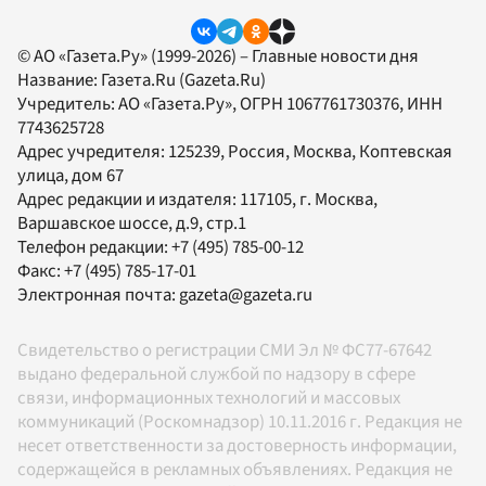
© АО «Газета.Ру» (1999-2026) – Главные новости дня
Название:
Газета.Ru
(Gazeta.Ru)
Учредитель:
АО «Газета.Ру»
, ОГРН 1067761730376, ИНН
7743625728
Адрес учредителя: 125239, Россия, Москва, Коптевская
улица, дом 67
Адрес редакции и издателя:
117105
, г.
Москва
,
Варшавское шоссе, д.9, стр.1
Телефон редакции:
+7 (495) 785-00-12
Факс:
+7 (495) 785-17-01
Электронная почта:
gazeta@gazeta.ru
Свидетельство о регистрации СМИ Эл № ФС77-67642
выдано федеральной службой по надзору в сфере
связи, информационных технологий и массовых
коммуникаций (Роскомнадзор) 10.11.2016 г. Редакция не
несет ответственности за достоверность информации,
содержащейся в рекламных объявлениях. Редакция не