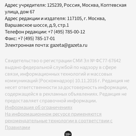
Адрес учредителя: 125239, Россия, Москва, Коптевская
улица, дом 67
Адрес редакции и издателя:
117105
, г.
Москва
,
Варшавское шоссе, д.9, стр.1
Телефон редакции:
+7 (495) 785-00-12
Факс:
+7 (495) 785-17-01
Электронная почта:
gazeta@gazeta.ru
Свидетельство о регистрации СМИ Эл № ФС77-67642
выдано федеральной службой по надзору в сфере
связи, информационных технологий и массовых
коммуникаций (Роскомнадзор) 10.11.2016 г. Редакция не
несет ответственности за достоверность информации,
содержащейся в рекламных объявлениях. Редакция не
предоставляет справочной информации.
Информация об ограничениях
На информационном ресурсе применяются
рекомендательные технологии в соответствии с
Правилами
18+