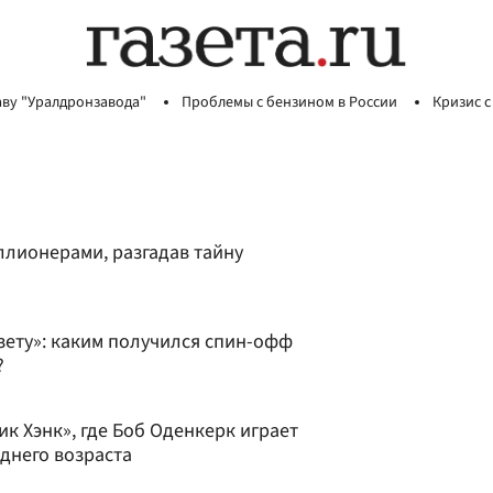
аву "Уралдронзавода"
Проблемы с бензином в России
Кризис с
ллионерами, разгадав тайну
азету»: каким получился спин-офф
?
к Хэнк», где Боб Оденкерк играет
днего возраста