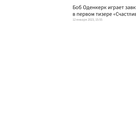
Боб Оденкерк играет завк
в первом тизере «Счастли
12 января 2023, 15:55