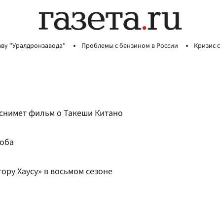
аву "Уралдронзавода"
Проблемы с бензином в России
Кризис с
x снимет фильм о Такеши Китано
Боба
тору Хаусу» в восьмом сезоне