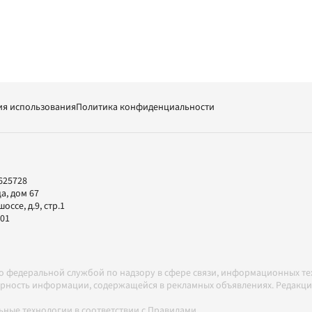
ия использования
Политика конфиденциальности
625728
а, дом 67
ссе, д.9, стр.1
-01
но федеральной службой по надзору в сфере связи, информационных т
товерность информации, содержащейся в рекламных объявлениях. Редак
ные технологии в соответствии с Правилами