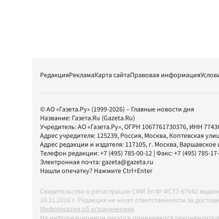
Редакция
Реклама
Карта сайта
Правовая информация
Услов
© АО «Газета.Ру» (1999-2026) – Главные новости дня
Название:
Газета.Ru
(Gazeta.Ru)
Учредитель:
АО «Газета.Ру»
, ОГРН 1067761730376, ИНН 7743
Адрес учредителя: 125239, Россия, Москва, Коптевская улиц
Адрес редакции и издателя:
117105
, г.
Москва
,
Варшавское шо
Телефон редакции:
+7 (495) 785-00-12
| Факс:
+7 (495) 785-17
Электронная почта:
gazeta@gazeta.ru
Нашли опечатку? Нажмите Ctrl+Enter
Свидетельство о регистрации СМИ Эл № ФС77-67642 выда
10.11.2016 г. Редакция не несет ответственности за дос
Информация об ограничениях
На информационном ресурсе применяются рекомендатель