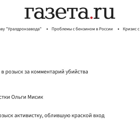
аву "Уралдронзавода"
Проблемы с бензином в России
Кризис с
 в розыск за комментарий убийства
стки Ольги Мисик
озыск активистку, облившую краской вход