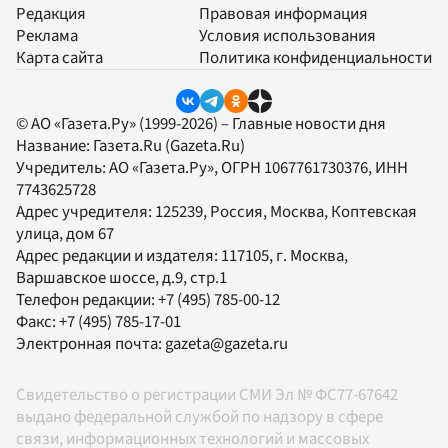
Редакция
Правовая информация
Реклама
Условия использования
Карта сайта
Политика конфиденциальности
© АО «Газета.Ру» (1999-2026) – Главные новости дня
Название:
Газета.Ru
(Gazeta.Ru)
Учредитель:
АО «Газета.Ру»
, ОГРН 1067761730376, ИНН
7743625728
Адрес учредителя: 125239, Россия, Москва, Коптевская
улица, дом 67
Адрес редакции и издателя:
117105
, г.
Москва
,
Варшавское шоссе, д.9, стр.1
Телефон редакции:
+7 (495) 785-00-12
Факс:
+7 (495) 785-17-01
Электронная почта:
gazeta@gazeta.ru
Свидетельство о регистрации СМИ Эл № ФС77-67642
выдано федеральной службой по надзору в сфере
связи, информационных технологий и массовых