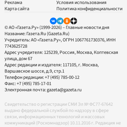
Реклама
Условия использования
Карта сайта
Политика конфиденциальности
© АО «Газета.Ру» (1999-2026) – Главные новости дня
Название:
Газета.Ru
(Gazeta.Ru)
Учредитель:
АО «Газета.Ру»
, ОГРН 1067761730376, ИНН
7743625728
Адрес учредителя: 125239, Россия, Москва, Коптевская
улица, дом 67
Адрес редакции и издателя:
117105
, г.
Москва
,
Варшавское шоссе, д.9, стр.1
Телефон редакции:
+7 (495) 785-00-12
Факс:
+7 (495) 785-17-01
Электронная почта:
gazeta@gazeta.ru
Свидетельство о регистрации СМИ Эл № ФС77-67642
выдано федеральной службой по надзору в сфере
связи, информационных технологий и массовых
коммуникаций (Роскомнадзор) 10.11.2016 г. Редакция не