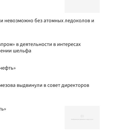
ки невозможно без атомных ледоколов и
пром» в деятельности в интересах
оении шельфа
снефть»
емезова выдвинули в совет директоров
ть»