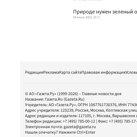
Природе нужен зеленый о
04 июня 2003, 18:17
Редакция
Реклама
Карта сайта
Правовая информация
Услов
© АО «Газета.Ру» (1999-2026) – Главные новости дня
Название:
Газета.Ru
(Gazeta.Ru)
Учредитель:
АО «Газета.Ру»
, ОГРН 1067761730376, ИНН 7743
Адрес учредителя: 125239, Россия, Москва, Коптевская улиц
Адрес редакции и издателя:
117105
, г.
Москва
,
Варшавское шо
Телефон редакции:
+7 (495) 785-00-12
| Факс:
+7 (495) 785-17
Электронная почта:
gazeta@gazeta.ru
Нашли опечатку? Нажмите Ctrl+Enter