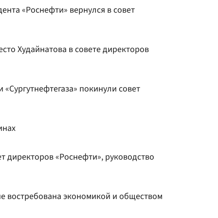
ента «Роснефти» вернулся в совет
есто Худайнатова в совете директоров
и «Сургутнефтегаза» покинули совет
инах
ет директоров «Роснефти», руководство
 не востребована экономикой и обществом