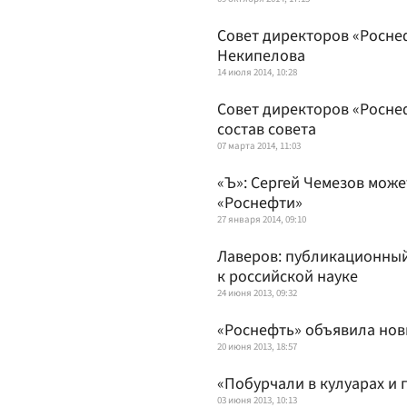
Совет директоров «Росне
Некипелова
14 июля 2014, 10:28
Совет директоров «Росне
состав совета
07 марта 2014, 11:03
«Ъ»: Сергей Чемезов може
«Роснефти»
27 января 2014, 09:10
Лаверов: публикационный
к российской науке
24 июня 2013, 09:32
«Роснефть» объявила нов
20 июня 2013, 18:57
«Побурчали в кулуарах и
03 июня 2013, 10:13