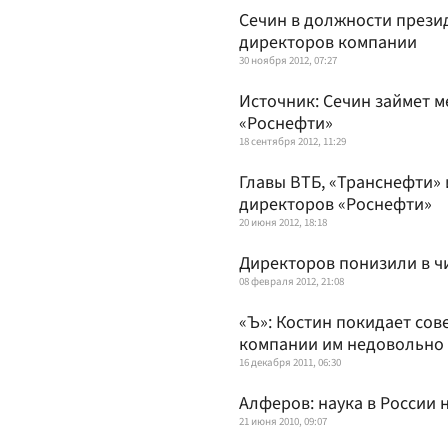
Сечин в должности презид
директоров компании
30 ноября 2012, 07:27
Источник: Сечин займет м
«Роснефти»
18 сентября 2012, 11:29
Главы ВТБ, «Транснефти» 
директоров «Роснефти»
20 июня 2012, 18:18
Директоров понизили в ч
08 февраля 2012, 21:08
«Ъ»: Костин покидает сов
компании им недовольно
16 декабря 2011, 06:30
Алферов: наука в России
21 июня 2010, 09:07