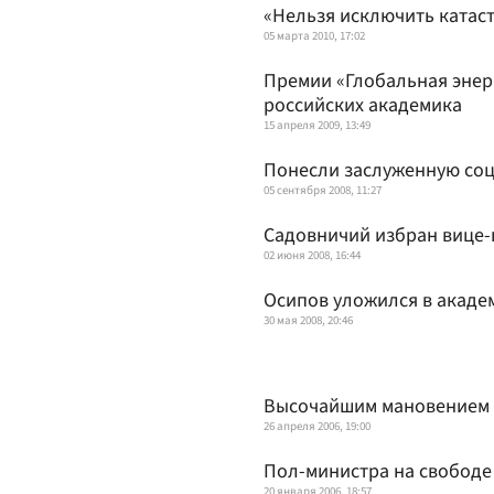
«Нельзя исключить ката
05 марта 2010, 17:02
Премии «Глобальная энер
российских академика
15 апреля 2009, 13:49
Понесли заслуженную соц
05 сентября 2008, 11:27
Садовничий избран вице-
02 июня 2008, 16:44
Осипов уложился
в акаде
30 мая 2008, 20:46
Высочайшим мановением
26 апреля 2006, 19:00
Пол-министра на свободе
20 января 2006, 18:57