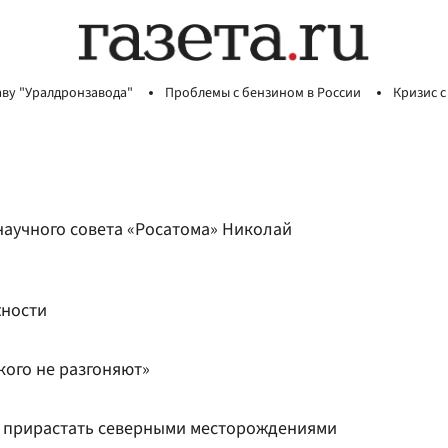
аву "Уралдронзавода"
Проблемы с бензином в России
Кризис с
научного совета «Росатома» Николай
жности
кого не разгоняют»
т прирастать северными месторождениями