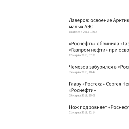
Лаверов: освоение Аркти
малых АЭС
18 апреля 2013, 18:12
«Роснефть» обвинила «Газ
«Газпром нефти» при осв
12 марта 2013, 07:36
Чемезов забурился в «Ро
05 марта 2013, 18:42
Главу «Ростеха» Сергея Ч
«Роснефти»
05 марта 2013, 15:09
Нож подровняет «Роснеф
01 марта 2013, 12:14