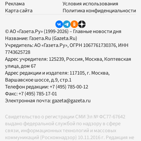
Реклама
Условия использования
Карта сайта
Политика конфиденциальности
© АО «Газета.Ру» (1999-2026) – Главные новости дня
Название:
Газета.Ru
(Gazeta.Ru)
Учредитель:
АО «Газета.Ру»
, ОГРН 1067761730376, ИНН
7743625728
Адрес учредителя: 125239, Россия, Москва, Коптевская
улица, дом 67
Адрес редакции и издателя:
117105
, г.
Москва
,
Варшавское шоссе, д.9, стр.1
Телефон редакции:
+7 (495) 785-00-12
Факс:
+7 (495) 785-17-01
Электронная почта:
gazeta@gazeta.ru
Свидетельство о регистрации СМИ Эл № ФС77-67642
выдано федеральной службой по надзору в сфере
связи, информационных технологий и массовых
коммуникаций (Роскомнадзор) 10.11.2016 г. Редакция не