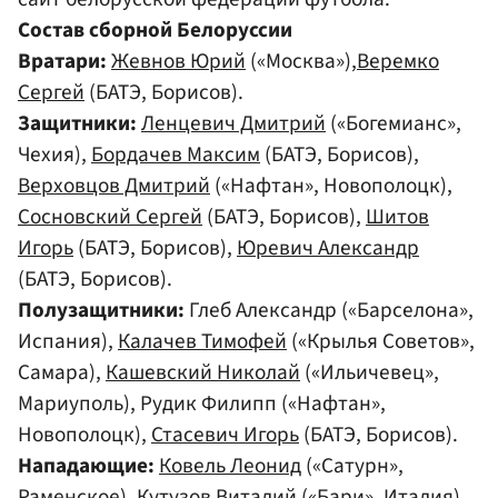
Состав сборной Белоруссии
Вратари:
Жевнов Юрий
(«Москва»),
Веремко
Сергей
(БАТЭ, Борисов).
Защитники:
Ленцевич Дмитрий
(«Богемианс»,
Чехия),
Бордачев Максим
(БАТЭ, Борисов),
Верховцов Дмитрий
(«Нафтан», Новополоцк),
Сосновский Сергей
(БАТЭ, Борисов),
Шитов
Игорь
(БАТЭ, Борисов),
Юревич Александр
(БАТЭ, Борисов).
Полузащитники:
Глеб Александр («Барселона»,
Испания),
Калачев Тимофей
(«Крылья Советов»,
Самара),
Кашевский Николай
(«Ильичевец»,
Мариуполь), Рудик Филипп («Нафтан»,
Новополоцк),
Стасевич Игорь
(БАТЭ, Борисов).
Нападающие:
Ковель Леонид
(«Сатурн»,
Раменское),
Кутузов Виталий
(«Бари», Италия),