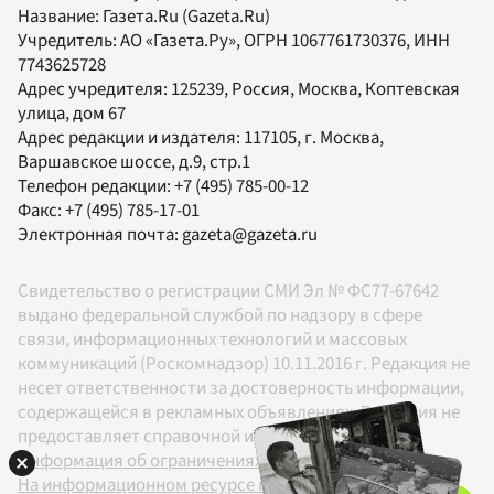
Название:
Газета.Ru
(Gazeta.Ru)
Учредитель:
АО «Газета.Ру»
, ОГРН 1067761730376, ИНН
7743625728
Адрес учредителя: 125239, Россия, Москва, Коптевская
улица, дом 67
Адрес редакции и издателя:
117105
, г.
Москва
,
Варшавское шоссе, д.9, стр.1
Телефон редакции:
+7 (495) 785-00-12
Факс:
+7 (495) 785-17-01
Электронная почта:
gazeta@gazeta.ru
Свидетельство о регистрации СМИ Эл № ФС77-67642
выдано федеральной службой по надзору в сфере
связи, информационных технологий и массовых
коммуникаций (Роскомнадзор) 10.11.2016 г. Редакция не
несет ответственности за достоверность информации,
содержащейся в рекламных объявлениях. Редакция не
предоставляет справочной информации.
Информация об ограничениях
На информационном ресурсе применяются