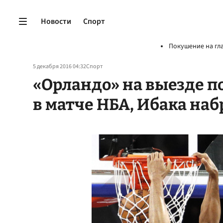
Новости
Спорт
Покушение на гл
5 декабря 2016 04:32
Спорт
«Орландо» на выезде п
в матче НБА, Ибака наб