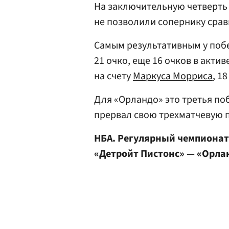
На заключительную четверть 
не позволили сопернику сравн
Самым результативным у поб
21 очко, еще 16 очков в актив
на счету
Маркуса Морриса
, 1
Для «Орландо» это третья по
прервал свою трехматчевую 
НБА. Регулярный чемпионат
«Детройт Пистонс» — «Орла