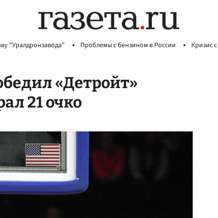
аву "Уралдронзавода"
Проблемы с бензином в России
Кризис с
обедил «Детройт»
рал 21 очко