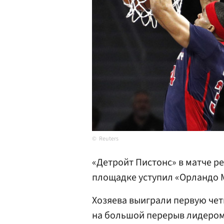
Reuters
«Детройт Пистонс» в матче р
площадке уступил «Орландо М
Хозяева выиграли первую четв
на большой перерыв лидером