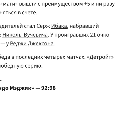
«маги» вышли с преимуществом +5 и ни разу
яться в счете.
едителей стал Серж
Ибака
, набравший
е
Николы Вучевича
. У проигравших 21 очко
8 — у
Реджи Джексона
.
беда в последних четырех матчах. «Детройт»
победную серию.
.
ндо Мэджик» — 92:98