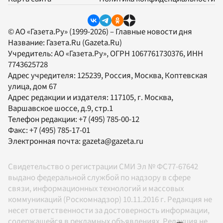
© АО «Газета.Ру» (1999-2026) – Главные новости дня
Название:
Газета.Ru
(Gazeta.Ru)
Учредитель:
АО «Газета.Ру»
, ОГРН 1067761730376, ИНН
7743625728
Адрес учредителя: 125239, Россия, Москва, Коптевская
улица, дом 67
Адрес редакции и издателя:
117105
, г.
Москва
,
Варшавское шоссе, д.9, стр.1
Телефон редакции:
+7 (495) 785-00-12
Факс:
+7 (495) 785-17-01
Электронная почта:
gazeta@gazeta.ru
Свидетельство о регистрации СМИ Эл № ФС77-67642
выдано федеральной службой по надзору в сфере
связи, информационных технологий и массовых
коммуникаций (Роскомнадзор) 10.11.2016 г. Редакция не
несет ответственности за достоверность информации,
содержащейся в рекламных объявлениях. Редакция не