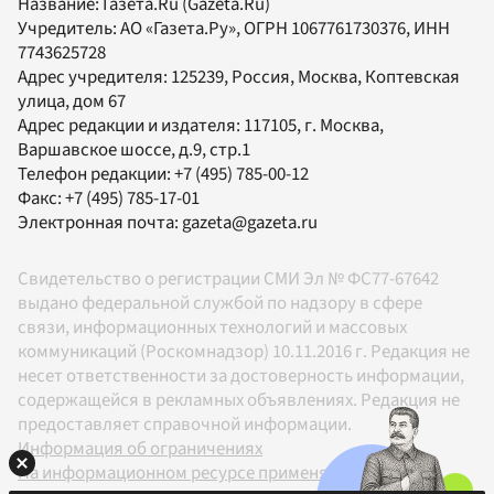
Название:
Газета.Ru
(Gazeta.Ru)
Учредитель:
АО «Газета.Ру»
, ОГРН 1067761730376, ИНН
7743625728
Адрес учредителя: 125239, Россия, Москва, Коптевская
улица, дом 67
Адрес редакции и издателя:
117105
, г.
Москва
,
Варшавское шоссе, д.9, стр.1
Телефон редакции:
+7 (495) 785-00-12
Факс:
+7 (495) 785-17-01
Электронная почта:
gazeta@gazeta.ru
Свидетельство о регистрации СМИ Эл № ФС77-67642
выдано федеральной службой по надзору в сфере
связи, информационных технологий и массовых
коммуникаций (Роскомнадзор) 10.11.2016 г. Редакция не
несет ответственности за достоверность информации,
содержащейся в рекламных объявлениях. Редакция не
предоставляет справочной информации.
Информация об ограничениях
На информационном ресурсе применяются