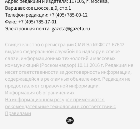
Адрес редакции и издателя:
117105
, г.
Москва
,
Варшавское шоссе, д.9, стр.1
Телефон редакции:
+7 (495) 785-00-12
Факс:
+7 (495) 785-17-01
Электронная почта:
gazeta@gazeta.ru
Свидетельство о регистрации СМИ Эл № ФС77-67642
выдано федеральной службой по надзору в сфере
связи, информационных технологий и массовых
коммуникаций (Роскомнадзор) 10.11.2016 г. Редакция не
несет ответственности за достоверность информации,
содержащейся в рекламных объявлениях. Редакция не
предоставляет справочной информации.
Информация об ограничениях
На информационном ресурсе применяются
рекомендательные технологии в соответствии с
Правилами
18+