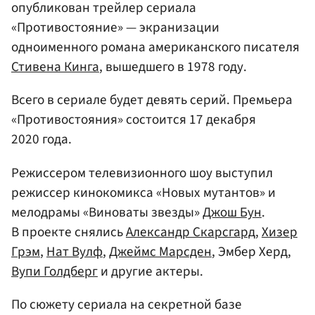
опубликован трейлер сериала
«Противостояние» — экранизации
одноименного романа американского писателя
Стивена Кинга
, вышедшего в 1978 году.
Всего в сериале будет девять серий. Премьера
«Противостояния» состоится 17 декабря
2020 года.
Режиссером телевизионного шоу выступил
режиссер кинокомикса «Новых мутантов» и
мелодрамы «Виноваты звезды»
Джош Бун
.
В проекте снялись
Александр Скарсгард
,
Хизер
Грэм
,
Нат Вулф
,
Джеймс Марсден
, Эмбер Херд,
Вупи Голдберг
и другие актеры.
По сюжету сериала на секретной базе