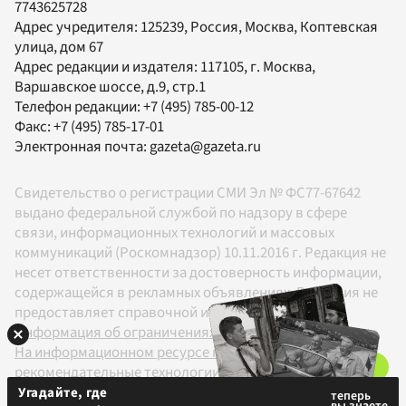
7743625728
Адрес учредителя: 125239, Россия, Москва, Коптевская
улица, дом 67
Адрес редакции и издателя:
117105
, г.
Москва
,
Варшавское шоссе, д.9, стр.1
Телефон редакции:
+7 (495) 785-00-12
Факс:
+7 (495) 785-17-01
Электронная почта:
gazeta@gazeta.ru
Свидетельство о регистрации СМИ Эл № ФС77-67642
выдано федеральной службой по надзору в сфере
связи, информационных технологий и массовых
коммуникаций (Роскомнадзор) 10.11.2016 г. Редакция не
несет ответственности за достоверность информации,
содержащейся в рекламных объявлениях. Редакция не
предоставляет справочной информации.
Информация об ограничениях
На информационном ресурсе применяются
рекомендательные технологии в соответствии с
Правилами
Угадайте, где