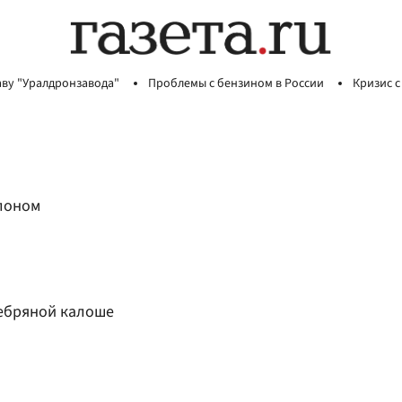
аву "Уралдронзавода"
Проблемы с бензином в России
Кризис с
слоном
ребряной калоше