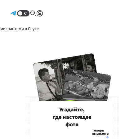
Авторизоваться
 мигрантами в Сеуте
Угадайте,
где настоящее
фото