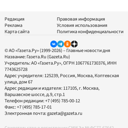
Редакция
Правовая информация
Реклама
Условия использования
Карта сайта
Политика конфиденциальности
© АО «Газета.Ру» (1999-2026) – Главные новости дня
Название:
Газета.Ru
(Gazeta.Ru)
Учредитель:
АО «Газета.Ру»
, ОГРН 1067761730376, ИНН
7743625728
Адрес учредителя: 125239, Россия, Москва, Коптевская
улица, дом 67
Адрес редакции и издателя:
117105
, г.
Москва
,
Варшавское шоссе, д.9, стр.1
Телефон редакции:
+7 (495) 785-00-12
Факс:
+7 (495) 785-17-01
Электронная почта:
gazeta@gazeta.ru