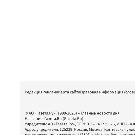
Редакция
Реклама
Карта сайта
Правовая информация
Услов
© АО «Газета.Ру» (1999-2026) – Главные новости дня
Название:
Газета.Ru
(Gazeta.Ru)
Учредитель:
АО «Газета.Ру»
, ОГРН 1067761730376, ИНН 7743
Адрес учредителя: 125239, Россия, Москва, Коптевская улиц
Адрес редакции и издателя:
117105
, г.
Москва
,
Варшавское шо