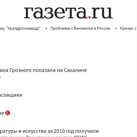
аву "Уралдронзавода"
Проблемы с бензином в России
Кризис с
ана Грозного показали на Сахалине
»
часовщики
ые
ратуры и искусства за 2010 год получили