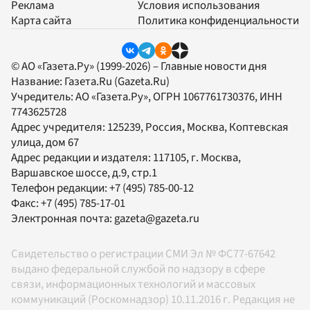
Реклама
Условия использования
Карта сайта
Политика конфиденциальности
© АО «Газета.Ру» (1999-2026) – Главные новости дня
Название:
Газета.Ru
(Gazeta.Ru)
Учредитель:
АО «Газета.Ру»
, ОГРН 1067761730376, ИНН
7743625728
Адрес учредителя: 125239, Россия, Москва, Коптевская
улица, дом 67
Адрес редакции и издателя:
117105
, г.
Москва
,
Варшавское шоссе, д.9, стр.1
Телефон редакции:
+7 (495) 785-00-12
Факс:
+7 (495) 785-17-01
Электронная почта:
gazeta@gazeta.ru
Свидетельство о регистрации СМИ Эл № ФС77-67642
выдано федеральной службой по надзору в сфере
связи, информационных технологий и массовых
коммуникаций (Роскомнадзор) 10.11.2016 г. Редакция не