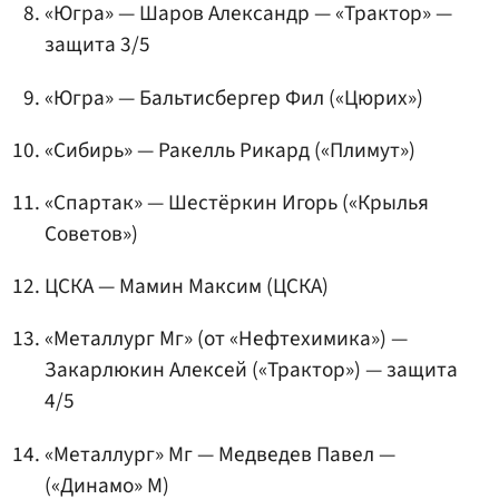
«Югра» —
Шаров Александр
— «Трактор» —
защита 3/5
«Югра» —
Бальтисбергер Фил
(«Цюрих»)
«Сибирь» —
Ракелль Рикард
(«Плимут»)
«Спартак»
—
Шестёркин Игорь
(«Крылья
Советов»)
ЦСКА —
Мамин Максим
(ЦСКА)
«Металлург Мг» (от «Нефтехимика») —
Закарлюкин Алексей
(«Трактор») — защита
4/5
«Металлург» Мг —
Медведев Павел
—
(«Динамо» М)