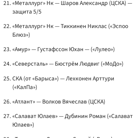
«Металлург» Нк — Шаров Александр (ЦСКА) —
защита 5/5
«Металлург» Нк — Тиккинен Никлас («Эспоо
Блюз»)
«Амур»
—
Густафссон Юхан
— («Лулео»)
«Северсталь»
— Бюстрём Людвиг («МоДо»)
СКА (от «Барыса») — Лехконен Арттури
(«КалПа»)
«Атлант» —
Волков Вячеслав
(ЦСКА)
«Салават Юлаев» —
Дубинин Роман
(«Салават
Юлаев»)