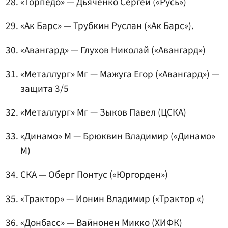
«Торпедо» —
Дьяченко Сергей
(«Русь»)
«Ак Барс» —
Трубкин Руслан
(«Ак Барс»).
«Авангард» —
Глухов Николай
(«Авангард»)
«Металлург» Мг —
Мажуга Егор
(«Авангард») —
защита 3/5
«Металлург» Мг —
Зыков Павел
(ЦСКА)
«Динамо» М —
Брюквин Владимир
(«Динамо»
М)
СКА — Оберг Понтус («Юргорден»)
«Трактор» —
Ионин Владимир
(«Трактор «)
«Донбасс» —
Вайнонен Микко
(ХИФК)