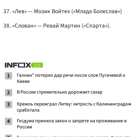
«Лев» —
Мозик Войтех
(«Млада Болеслав»)
«Слован»
—
Ревай Мартин
(«Спарта»).
1
Галкин* потерял дар речи после слов Пугачевой о
Киеве
2
В России стремительно дорожает сахар
3
Кремль переиграл Литву: хитрость с Калининградом
сработала
4
Госдума приняла закон о запрете на проживание в
России