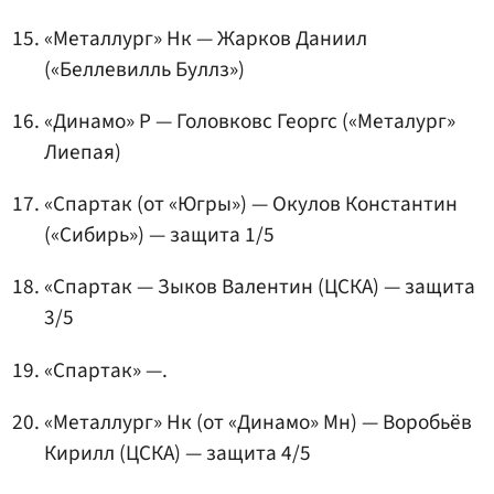
«Металлург» Нк —
Жарков Даниил
(«Беллевилль Буллз»)
«Динамо» Р — Головковс Георгс («Металург»
Лиепая)
«Спартак (от «Югры») —
Окулов Константин
(«Сибирь») — защита 1/5
«Спартак —
Зыков Валентин
(ЦСКА) — защита
3/5
«Спартак» —.
«Металлург» Нк (от «Динамо» Мн) —
Воробьёв
Кирилл
(ЦСКА) — защита 4/5