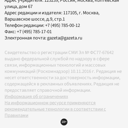
Адрес учредителя: 125239, Россия, Москва, Коптевская
улица, дом 67
Адрес редакции и издателя:
117105
, г.
Москва
,
Варшавское шоссе, д.9, стр.1
Телефон редакции:
+7 (495) 785-00-12
Факс:
+7 (495) 785-17-01
Электронная почта:
gazeta@gazeta.ru
Свидетельство о регистрации СМИ Эл № ФС77-67642
выдано федеральной службой по надзору в сфере
связи, информационных технологий и массовых
коммуникаций (Роскомнадзор) 10.11.2016 г. Редакция не
несет ответственности за достоверность информации,
содержащейся в рекламных объявлениях. Редакция не
предоставляет справочной информации.
Информация об ограничениях
На информационном ресурсе применяются
рекомендательные технологии в соответствии с
Правилами
18+