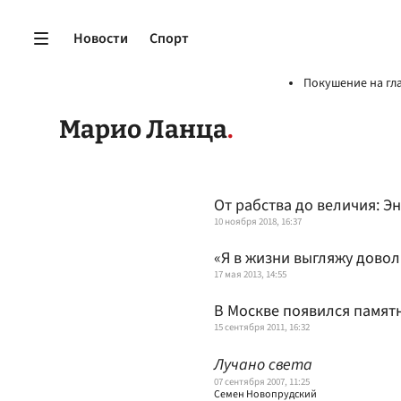
Новости
Спорт
Покушение на гл
Марио Ланца
От рабства до величия: Э
10 ноября 2018, 16:37
«Я в жизни выгляжу довол
17 мая 2013, 14:55
В Москве появился памят
15 сентября 2011, 16:32
Лучано света
07 сентября 2007, 11:25
Семен Новопрудский