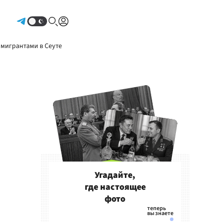
Авторизоваться
 мигрантами в Сеуте
Угадайте,
где настоящее
фото