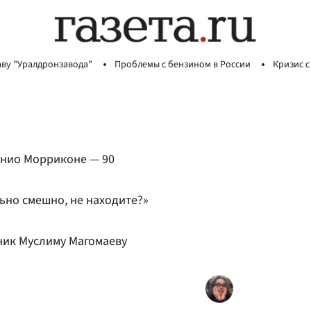
аву "Уралдронзавода"
Проблемы с бензином в России
Кризис с
ннио Морриконе — 90
ьно смешно, не находите?»
ник Муслиму Магомаеву