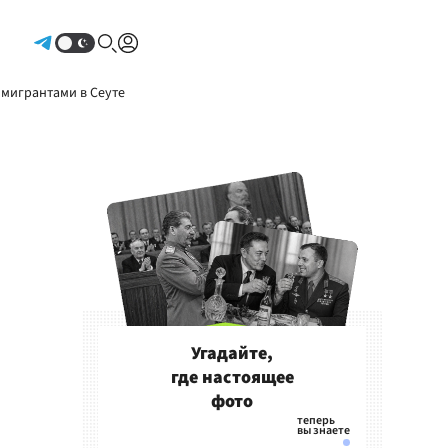
Авторизоваться
 мигрантами в Сеуте
Угадайте,
где настоящее
фото