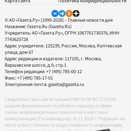
Карта сайта
Политика конфиденциальности
© АО «Газета.Ру» (1999-2026) – Главные новости дня
Название:
Газета.Ru
(Gazeta.Ru)
Учредитель:
АО «Газета.Ру»
, ОГРН 1067761730376, ИНН
7743625728
Адрес учредителя: 125239, Россия, Москва, Коптевская
улица, дом 67
Адрес редакции и издателя:
117105
, г.
Москва
,
Варшавское шоссе, д.9, стр.1
Телефон редакции:
+7 (495) 785-00-12
Факс:
+7 (495) 785-17-01
Электронная почта:
gazeta@gazeta.ru
Свидетельство о регистрации СМИ Эл № ФС77-67642
выдано федеральной службой по надзору в сфере
связи, информационных технологий и массовых
коммуникаций (Роскомнадзор) 10.11.2016 г. Редакция не
несет ответственности за достоверность информации,