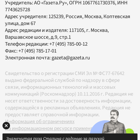
Учредитель:
АО «Газета.Ру»
, ОГРН 1067761730376, ИНН
7743625728
Адрес учредителя: 125239, Россия, Москва, Коптевская
улица, дом 67
Адрес редакции и издателя:
117105
, г.
Москва
,
Варшавское шоссе, д.9, стр.1
Телефон редакции:
+7 (495) 785-00-12
Факс:
+7 (495) 785-17-01
Электронная почта:
gazeta@gazeta.ru
Свидетельство о регистрации СМИ Эл № ФС77-67642
выдано федеральной службой по надзору в сфере
связи, информационных технологий и массовых
коммуникаций (Роскомнадзор) 10.11.2016 г. Редакция не
несет ответственности за достоверность информации,
содержащейся в рекламных объявлениях. Редакция не
предоставляет справочной информации.
Информация об ограничениях
На информационном ресурсе применяются
рекомендательные технологии в соответствии с
Знаменитая поза Сталина с ладонью за пазухой