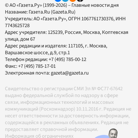
© АО «Газета.Ру» (1999-2026) – Главные новости дня
Название:
Газета.Ru
(Gazeta.Ru)
Учредитель:
АО «Газета.Ру»
, ОГРН 1067761730376, ИНН
7743625728
Адрес учредителя: 125239, Россия, Москва, Коптевская
улица, дом 67
Адрес редакции и издателя:
117105
, г.
Москва
,
Варшавское шоссе, д.9, стр.1
Телефон редакции:
+7 (495) 785-00-12
Факс:
+7 (495) 785-17-01
Электронная почта:
gazeta@gazeta.ru
Свидетельство о регистрации СМИ Эл № ФС77-67642
выдано федеральной службой по надзору в сфере
связи, информационных технологий и массовых
коммуникаций (Роскомнадзор) 10.11.2016 г. Редакция не
несет ответственности за достоверность информации,
содержащейся в рекламных объявлениях. Редакция не
предоставляет справочной информации.
Информация об ограничениях